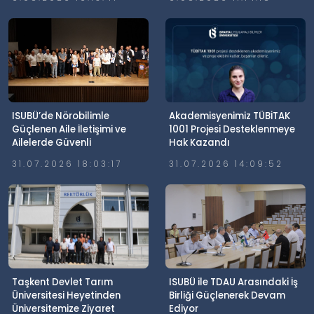
ISUBÜ’de Nörobilimle
Akademisyenimiz TÜBİTAK
Güçlenen Aile İletişimi ve
1001 Projesi Desteklenmeye
Ailelerde Güvenli
Hak Kazandı
Dijitalleşme Söyleşisi
31.07.2026 18:03:17
31.07.2026 14:09:52
Gerçekleştirildi
Taşkent Devlet Tarım
ISUBÜ ile TDAU Arasındaki İş
Üniversitesi Heyetinden
Birliği Güçlenerek Devam
Üniversitemize Ziyaret
Ediyor