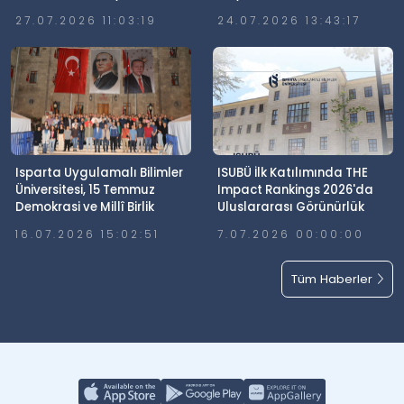
27.07.2026 11:03:19
24.07.2026 13:43:17
Isparta Uygulamalı Bilimler
ISUBÜ İlk Katılımında THE
Üniversitesi, 15 Temmuz
Impact Rankings 2026'da
Demokrasi ve Millî Birlik
Uluslararası Görünürlük
Günü’nde Meydanlardaydı
Elde Etti
16.07.2026 15:02:51
7.07.2026 00:00:00
Tüm Haberler