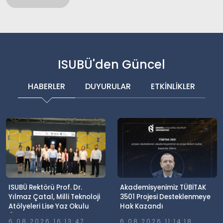
ISUBÜ'den Güncel
HABERLER
DUYURULAR
ETKİNLİKLER
ISUBÜ Rektörü Prof. Dr.
Akademisyenimiz TÜBİTAK
Yılmaz Çatal, Milli Teknoloji
3501 Projesi Desteklenmeye
Atölyeleri Lise Yaz Okulu
Hak Kazandı
Öğrencileriyle Buluştu
6.08.2026 16:13:47
6.08.2026 11:14:18