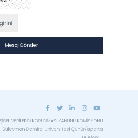
İŞİSEL VERİLERİN KORUNMASI KANUNU KOMİSYONU
Süleyman Demirel Üniversitesi Çünür/Isparta
Telefon: ...